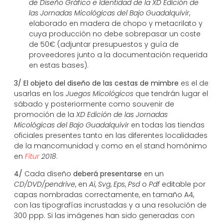
de Diseño Gráfico e Identidad de la XD Edición de
las Jornadas Micológicas del Bajo Guadalquivir
,
elaborado en madera de chopo y metacrilato y
cuya producción no debe sobrepasar un coste
de 50€ (adjuntar presupuestos y guía de
proveedores junto a la documentación requerida
en estas bases).
3/
El objeto del diseño de las cestas de mimbre
es el de
usarlas en los
Juegos Micológicos
que tendrán lugar el
sábado y posteriormente como souvenir de
promoción de la
XD Edición de las Jornadas
Micológicas del Bajo Guadalquivir
en todas las tiendas
oficiales presentes tanto en las diferentes localidades
de la mancomunidad y como en el stand homónimo
en
Fitur
2018
.
4/
Cada diseño
deberá presentarse
en un
CD/DVD/pendrive
, en
Ai
,
Svg
,
Eps
,
Psd
o
Pdf
editable por
capas nombradas correctamente, en tamaño A4,
con las tipografías incrustadas y a una resolución de
300 ppp. Si las imágenes han sido generadas con