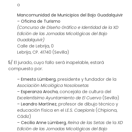
o
Mancomunidad de Municipios del Bajo Guadalquivir
– Oficina de Turismo
(Concurso de Diseño Gráfico e Identidad de la XD
Edición de las Jornadas Micológicas del Bajo
Guadalquivir)
Calle de Lebrija, 0
Lebrija, CP. 41740 (Sevilla)
5/
El jurado, cuyo fallo será inapelable, estará
compuesto por:
– Ernesto Lümberg
, presidente y fundador de la
Asociación Micológica Nosolosetas
– Esperanza Arocha
, concejala de cultura del
Excelentísimo Ayuntamiento de El Cuervo
(Sevilla)
– Leandro Martínez
, profesor de dibujo técnico y
educación física en el
I.E.S. Caepionis
(Chipiona,
Cádiz)
– Cecilia Anne Lümberg
,
Reina de las Setas
de la
XD
Edición de las Jornadas Micológicas del Bajo