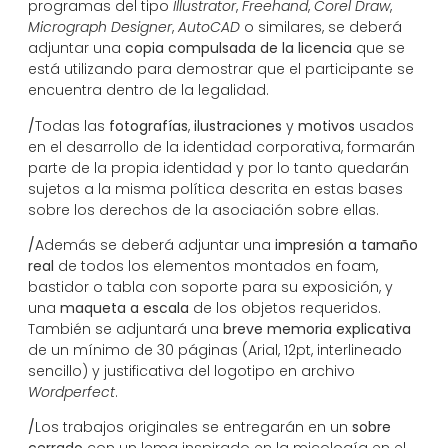
programas del tipo
Illustrator
,
Freehand
,
Corel Draw
,
Micrograph Designer
,
AutoCAD
o similares, se deberá
adjuntar una
copia compulsada de la licencia
que se
está utilizando para demostrar que el participante se
encuentra dentro de la legalidad.
/
Todas las
fotografías
,
ilustraciones
y
motivos
usados
en el desarrollo de la identidad corporativa, formarán
parte de la propia identidad y por lo tanto quedarán
sujetos a la misma política descrita en estas bases
sobre los derechos de la asociación sobre ellas.
/
Además se deberá adjuntar una
impresión a tamaño
real
de todos los elementos montados en foam,
bastidor o tabla con soporte para su exposición, y
una
maqueta a escala
de los objetos requeridos.
También se adjuntará una
breve memoria explicativa
de un mínimo de 30 páginas (Arial, 12pt, interlineado
sencillo) y justificativa del logotipo en archivo
Wordperfect
.
/
Los trabajos originales se entregarán en un
sobre