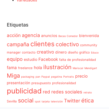
Variedades
Etiquetas
agencia
acción
anuncios
bienvenida
Becas Comedor
clientes
colectivo
campaña
community
creativo
dinero
manager
contacto
diseño gráfico
Educo
equipo
Facebook
estudio
falta de profesionalidad
ilustración
fama
hola
freelance
Mariscal
Mendigart
Miga
precio
packaging
pan
Paypal
pegatina
Portraits
presentación
presupuesto
profesionalidad
publicidad
red
redes sociales
retrato
social
ética
Twitter
Sevilla
spot
tarjeta
televisión