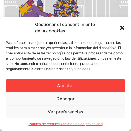
Gestionar el consentimiento
de las cookies
La Asociación Micológica Nosolosetas y la
Mancomunidad de Municipios del Bajo Guadalquivir
Para ofrecer las mejores experiencias, utilizamos tecnologías como las
convoca dentro del programa de actividades
cookies para almacenar y/o acceder a la información del dispositivo. El
consentimiento de estas tecnologías nos permitirá procesar datos como
FUNGOFEST 2017 – Festival Gastro-artístico del Sur, el
el comportamiento de navegación o las identificaciones únicas en este
Concurso de Diseño Gráfico e Identidad de la XD
sitio. No consentir o retirar el consentimiento, puede afectar
Edición de las Jornadas Micológicas del Bajo
negativamente a ciertas características y funciones.
Guadalquivir, de acuerdo a las siguientes bases: 1/
Podrán participar en el concurso […]
Aceptar
Denegar
Ver preferencias
Política de privacidad
Política de cookies (UE)
Colectivo Miga © 2023
Política de cookies
Declaración de privacidad