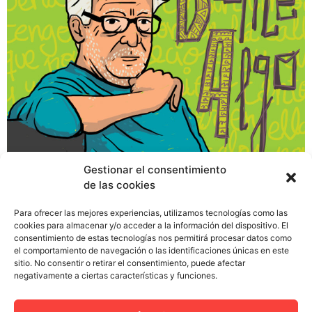
Gestionar el consentimiento
de las cookies
A finales de octubre del pasado 2015 el mundo del
Para ofrecer las mejores experiencias, utilizamos tecnologías como las
cookies para almacenar y/o acceder a la información del dispositivo. El
diseño y de la ilustración se quedó boquiabierto ante la
consentimiento de estas tecnologías nos permitirá procesar datos como
noticia de que Javier Mariscal, un auténtico referente
el comportamiento de navegación o las identificaciones únicas en este
del sector, confesaba que se encontraba en bancarrota
sitio. No consentir o retirar el consentimiento, puede afectar
negativamente a ciertas características y funciones.
y que tenía que verse obligado a vender su obra como
un mantero para pagar «un colegio que esté bien» a sus
[…]