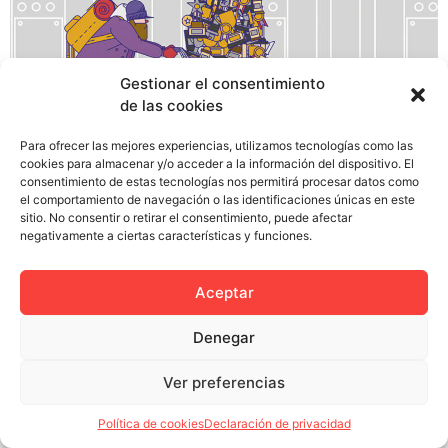
Gestionar el consentimiento
de las cookies
La Asociación Micológica Nosolosetas y la
Mancomunidad de Municipios del Bajo Guadalquivir
Para ofrecer las mejores experiencias, utilizamos tecnologías como las
convoca dentro del programa de actividades
cookies para almacenar y/o acceder a la información del dispositivo. El
consentimiento de estas tecnologías nos permitirá procesar datos como
FUNGOFEST 2017 – Festival Gastro-artístico del Sur, el
el comportamiento de navegación o las identificaciones únicas en este
Concurso de Diseño Gráfico e Identidad de la XD
sitio. No consentir o retirar el consentimiento, puede afectar
Edición de las Jornadas Micológicas del Bajo
negativamente a ciertas características y funciones.
Guadalquivir, de acuerdo a las siguientes bases: 1/
Podrán participar en el concurso […]
Aceptar
Denegar
Ver preferencias
Política de privacidad
Política de cookies (UE)
Colectivo Miga © 2023
Política de cookies
Declaración de privacidad