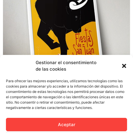
Gestionar el consentimiento
de las cookies
Hacía ya tiempo que no nos presentábamos a
Para ofrecer las mejores experiencias, utilizamos tecnologías como las
cookies para almacenar y/o acceder a la información del dispositivo. El
concursos públicos y nos apeteció probar suerte para ir
consentimiento de estas tecnologías nos permitirá procesar datos como
dando nuestros primeros pasos como colectivo. Así que
el comportamiento de navegación o las identificaciones únicas en este
echamos un vistazo a las convocatorias y decidimos
sitio. No consentir o retirar el consentimiento, puede afectar
negativamente a ciertas características y funciones.
abordar el concurso del cartel para las Fiestas de San
Juan en Soria. En cuanto lo tuvimos impreso lo
remitimos al concurso […]
Aceptar