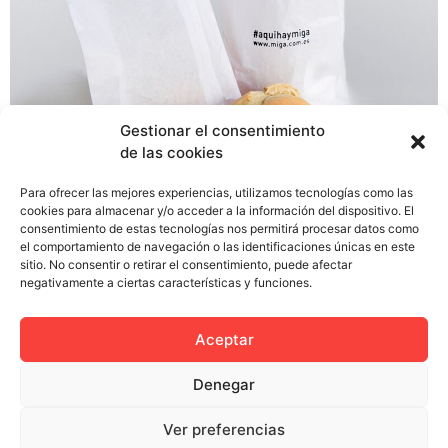
Gestionar el consentimiento
de las cookies
Para ofrecer las mejores experiencias, utilizamos tecnologías como las
cookies para almacenar y/o acceder a la información del dispositivo. El
El pasado miércoles 9 de Abril hicimos la acción de
consentimiento de estas tecnologías nos permitirá procesar datos como
presentación del colectivo en los estudios y agencias
el comportamiento de navegación o las identificaciones únicas en este
de Sevilla. El motivo de esta acción, a la que llamamos
sitio. No consentir o retirar el consentimiento, puede afectar
negativamente a ciertas características y funciones.
#aquíhaymiga, no era otro que el de darnos a conocer
entre los profesionales del sector de nuestra ciudad,
haciéndolo de una manera diferente y creativa, y […]
Aceptar
Denegar
Ver preferencias
Política de privacidad
Política de cookies (UE)