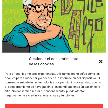
Gestionar el consentimiento
de las cookies
A finales de octubre del pasado 2015 el mundo del
Para ofrecer las mejores experiencias, utilizamos tecnologías como las
cookies para almacenar y/o acceder a la información del dispositivo. El
diseño y de la ilustración se quedó boquiabierto ante la
consentimiento de estas tecnologías nos permitirá procesar datos como
noticia de que Javier Mariscal, un auténtico referente
el comportamiento de navegación o las identificaciones únicas en este
del sector, confesaba que se encontraba en bancarrota
sitio. No consentir o retirar el consentimiento, puede afectar
negativamente a ciertas características y funciones.
y que tenía que verse obligado a vender su obra como
un mantero para pagar «un colegio que esté bien» a sus
[…]