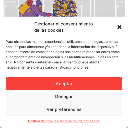
Gestionar el consentimiento
de las cookies
La Asociación Micológica Nosolosetas y la
Mancomunidad de Municipios del Bajo Guadalquivir
Para ofrecer las mejores experiencias, utilizamos tecnologías como las
convoca dentro del programa de actividades
cookies para almacenar y/o acceder a la información del dispositivo. El
consentimiento de estas tecnologías nos permitirá procesar datos como
FUNGOFEST 2017 – Festival Gastro-artístico del Sur, el
el comportamiento de navegación o las identificaciones únicas en este
Concurso de Diseño Gráfico e Identidad de la XD
sitio. No consentir o retirar el consentimiento, puede afectar
Edición de las Jornadas Micológicas del Bajo
negativamente a ciertas características y funciones.
Guadalquivir, de acuerdo a las siguientes bases: 1/
Podrán participar en el concurso […]
Aceptar
Denegar
Ver preferencias
Política de privacidad
Política de cookies (UE)
Colectivo Miga © 2023
Política de cookies
Declaración de privacidad