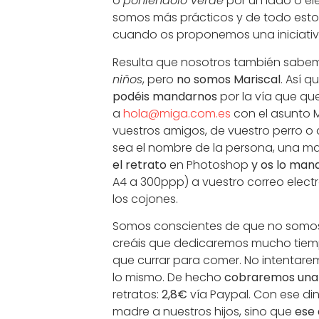
o
poniéndolo verde
por un lado o e
somos más prácticos y de todo esto
cuando os proponemos una iniciat
Resulta que nosotros también sab
niños
, pero
no somos Mariscal
. Así 
podéis mandarnos
por la vía que que
a
hola@miga.com.es
con el asunto 
vuestros amigos, de vuestro perro o 
sea el nombre de la persona, una m
el retrato
en Photoshop
y os lo ma
A4 a 300ppp) a vuestro correo elect
los cojones.
Somos conscientes de que no somos 
creáis que dedicaremos mucho tiemp
que currar para comer. No intentare
lo mismo. De hecho
cobraremos una 
retratos:
2,8€
vía Paypal. Con ese di
madre a nuestros hijos, sino que
ese 