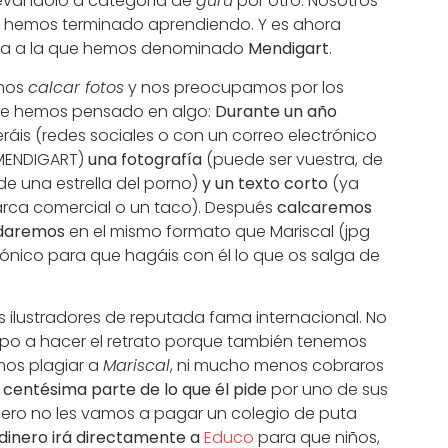
levándolo a categoría de
gurú
por otro. Nosotros
 hemos terminado aprendiendo. Y es ahora
iva a la que hemos denominado
Mendigart
.
emos
calcar fotos
y nos preocupamos por los
que hemos pensado en algo:
Durante un año
ráis (redes sociales o con un correo electrónico
MENDIGART)
una fotografía
(puede ser vuestra, de
de una estrella del porno)
y un texto corto
(ya
arca comercial o un taco). Después
calcaremos
ndaremos
en el mismo formato que Mariscal (jpg
rónico para que hagáis con él lo que os salga de
ilustradores de reputada fama internacional. No
o a hacer el retrato porque también tenemos
mos plagiar a
Mariscal
, ni mucho menos cobraros
centésima parte de lo que él pide
por uno de sus
nero no les vamos a pagar un colegio de puta
dinero irá directamente a
Educo
para que niños,