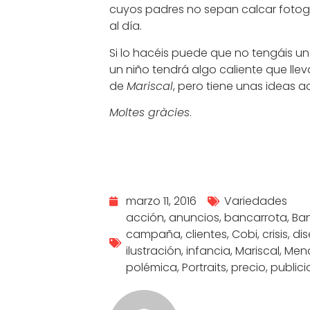
cuyos padres no sepan calcar foto
al día.
Si lo hacéis puede que no tengáis u
un niño tendrá algo caliente que llev
de
Mariscal
, pero tiene unas ideas a
Moltes gràcies
.
marzo 11, 2016
Variedades
acción
,
anuncios
,
bancarrota
,
Ba
campaña
,
clientes
,
Cobi
,
crisis
,
di
ilustración
,
infancia
,
Mariscal
,
Mend
polémica
,
Portraits
,
precio
,
public