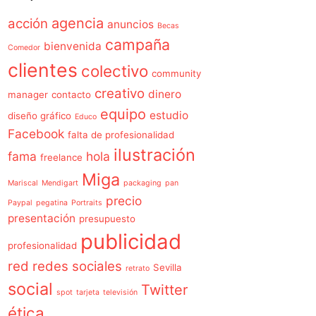
agencia
acción
anuncios
Becas
campaña
bienvenida
Comedor
clientes
colectivo
community
creativo
dinero
manager
contacto
equipo
estudio
diseño gráfico
Educo
Facebook
falta de profesionalidad
ilustración
fama
hola
freelance
Miga
Mariscal
Mendigart
packaging
pan
precio
Paypal
pegatina
Portraits
presentación
presupuesto
publicidad
profesionalidad
red
redes sociales
Sevilla
retrato
social
Twitter
spot
tarjeta
televisión
ética