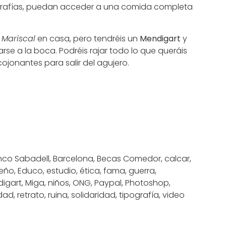
grafías, puedan acceder a una comida completa
n
Mariscal
en casa, pero tendréis un
Mendigart
y
arse a la boca. Podréis rajar todo lo que queráis
cojonantes para salir del agujero.
nco Sabadell
,
Barcelona
,
Becas Comedor
,
calcar
,
seño
,
Educo
,
estudio
,
ética
,
fama
,
guerra
,
igart
,
Miga
,
niños
,
ONG
,
Paypal
,
Photoshop
,
idad
,
retrato
,
ruina
,
solidaridad
,
tipografía
,
video