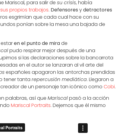
Mariscal, para salir de
su crisis
, había
r sus propios trabajos
.
Defensores
y
detractores
imeros esgrimían que cada cual hace con su
segundos ponían sobre la mesa una bajada de
 estar
en
el punto de mira
de
scal
pudo respirar mejor después de una
pimos si las declaraciones sobre la bancarrota
sadas en el autor se lanzaran al vil arte del
os
españoles apagaron las antorchas prendidas
no tener tanta
repercusión mediática
. Llegaron a
l creador de un personaje tan icónico como
Cobi
.
con palabras, así que
Mariscal
pasó a la acción
ando
Mariscal Portraits
. Dejemos que él mismo