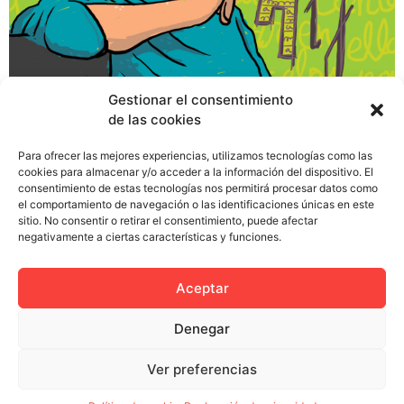
Gestionar el consentimiento
de las cookies
A finales de octubre del pasado 2015 el mundo del
Para ofrecer las mejores experiencias, utilizamos tecnologías como las
cookies para almacenar y/o acceder a la información del dispositivo. El
diseño y de la ilustración se quedó boquiabierto ante la
consentimiento de estas tecnologías nos permitirá procesar datos como
noticia de que Javier Mariscal, un auténtico referente
el comportamiento de navegación o las identificaciones únicas en este
del sector, confesaba que se encontraba en bancarrota
sitio. No consentir o retirar el consentimiento, puede afectar
negativamente a ciertas características y funciones.
y que tenía que verse obligado a vender su obra como
un mantero para pagar «un colegio que esté bien» a sus
[…]
Aceptar
Denegar
Ver preferencias
Política de privacidad
Política de cookies (UE)