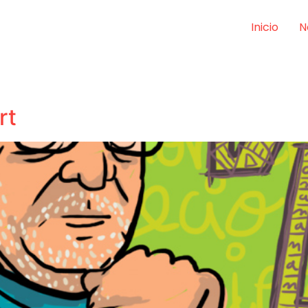
Inicio
N
rt