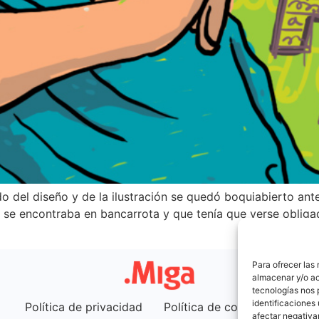
 del diseño y de la ilustración se quedó boquiabierto ante 
ue se encontraba en bancarrota y que tenía que verse obli
Para ofrecer las
almacenar y/o ac
tecnologías nos 
identificaciones 
Política de privacidad
Política de cookies (UE)
afectar negativa