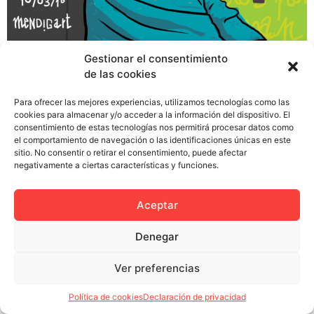
A finales de octubre del pasado 2015 el mundo del
Gestionar el consentimiento
diseño y de la ilustración se quedó boquiabierto ante la
de las cookies
noticia de que Javier Mariscal, un auténtico referente
del sector, confesaba que se encontraba en bancarrota
Para ofrecer las mejores experiencias, utilizamos tecnologías como las
cookies para almacenar y/o acceder a la información del dispositivo. El
y que tenía que verse obligado a vender su obra como
consentimiento de estas tecnologías nos permitirá procesar datos como
un mantero para pagar «un colegio que esté bien» a sus
el comportamiento de navegación o las identificaciones únicas en este
[…]
sitio. No consentir o retirar el consentimiento, puede afectar
negativamente a ciertas características y funciones.
Aceptar
Política de privacidad
Política de cookies (UE)
Denegar
Colectivo Miga © 2023
Ver preferencias
Política de cookies
Declaración de privacidad