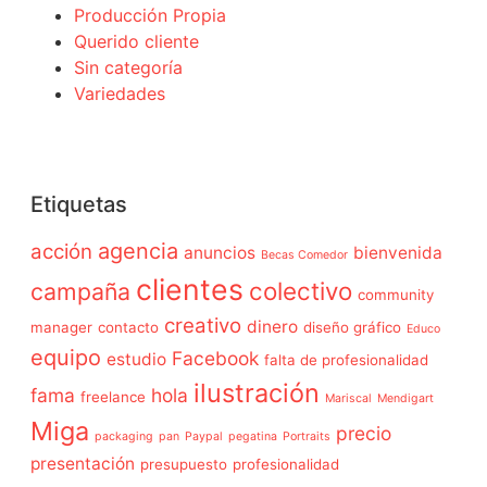
Producción Propia
Querido cliente
Sin categoría
Variedades
Etiquetas
agencia
acción
anuncios
bienvenida
Becas Comedor
clientes
colectivo
campaña
community
creativo
dinero
manager
contacto
diseño gráfico
Educo
equipo
Facebook
estudio
falta de profesionalidad
ilustración
fama
hola
freelance
Mariscal
Mendigart
Miga
precio
packaging
pan
Paypal
pegatina
Portraits
presentación
presupuesto
profesionalidad