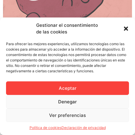
Gestionar el consentimiento
de las cookies
La introducción de la TDT en nuestros hogares ha dado
alegrías y quebraderos de cabeza (y de bolsillo) a todo
Para ofrecer las mejores experiencias, utilizamos tecnologías como las
el mundo. Dentro de las ventajas que nos trae este
cookies para almacenar y/o acceder a la información del dispositivo. El
consentimiento de estas tecnologías nos permitirá procesar datos como
avance encontramos la opción de poder activar los
el comportamiento de navegación o las identificaciones únicas en este
subtítulos en la mayoría de sus contenidos…Y digo bien,
sitio. No consentir o retirar el consentimiento, puede afectar
la mayoría. Podemos disfrutar de retransmisiones
negativamente a ciertas características y funciones.
deportivas en […]
Aceptar
Denegar
Política de privacidad
Política de cookies (UE)
Ver preferencias
Colectivo Miga © 2023
Política de cookies
Declaración de privacidad