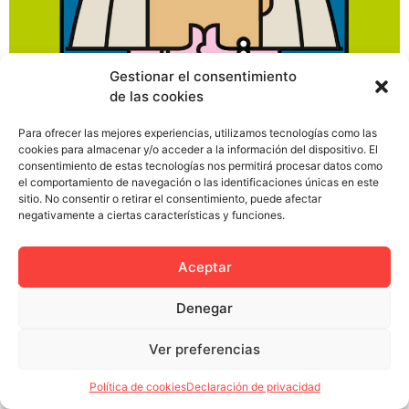
Gestionar el consentimiento
de las cookies
Alfredo Lassa llegaba como era habitual a las once a su
agencia de publicidad en pleno centro de su ciudad
Para ofrecer las mejores experiencias, utilizamos tecnologías como las
cuando, al entrar en su despacho, le sorprende ver a
cookies para almacenar y/o acceder a la información del dispositivo. El
consentimiento de estas tecnologías nos permitirá procesar datos como
una señora vestida de domingo sentada frente a su
el comportamiento de navegación o las identificaciones únicas en este
puesto de trabajo. – Buenos días, señora ¿Está
sitio. No consentir o retirar el consentimiento, puede afectar
esperando a alguien? – Sí hijo, estaba esperando […]
negativamente a ciertas características y funciones.
Aceptar
Denegar
Política de privacidad
Política de cookies (UE)
Colectivo Miga © 2023
Ver preferencias
Política de cookies
Declaración de privacidad