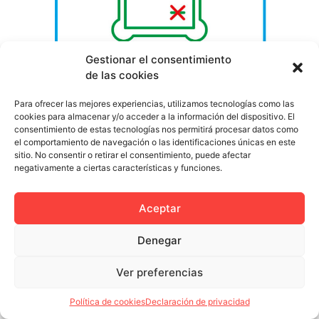
Cuando creamos una identidad corporativa para una
Gestionar el consentimiento
marca y podemos ir más allá trabajamos en términos de
de las cookies
branding. Intentamos crear acciones que favorezcan la
imagen de la marca en cuestión hasta crear alrededor
Para ofrecer las mejores experiencias, utilizamos tecnologías como las
cookies para almacenar y/o acceder a la información del dispositivo. El
de ella una personalidad sólida y reconocible. Pero ¿es
consentimiento de estas tecnologías nos permitirá procesar datos como
educada nuestra marca?. Hace poco conocimos el
el comportamiento de navegación o las identificaciones únicas en este
caso de la marca CULITO […]
sitio. No consentir o retirar el consentimiento, puede afectar
negativamente a ciertas características y funciones.
Aceptar
Política de privacidad
Política de cookies (UE)
Denegar
Colectivo Miga © 2023
Ver preferencias
Política de cookies
Declaración de privacidad