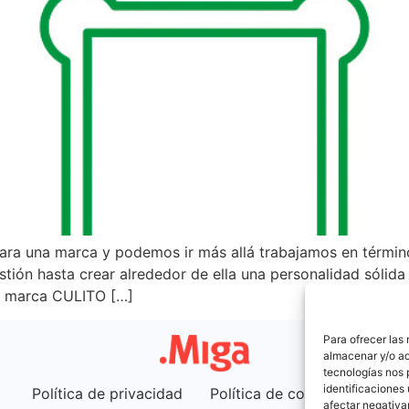
ra una marca y podemos ir más allá trabajamos en término
tión hasta crear alrededor de ella una personalidad sólida
a marca CULITO […]
Para ofrecer las
almacenar y/o ac
tecnologías nos 
identificaciones 
Política de privacidad
Política de cookies (UE)
afectar negativa