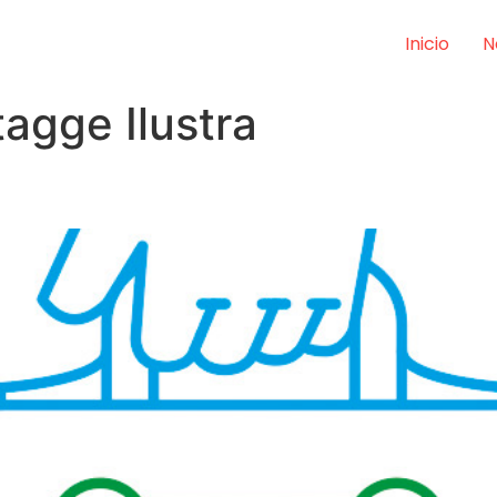
Inicio
N
agge Ilustra