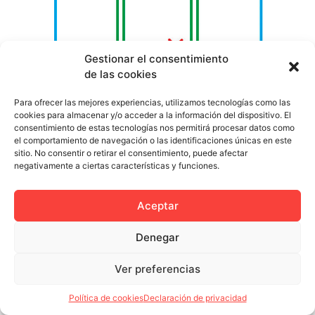
Gestionar el consentimiento
de las cookies
Cuando creamos una identidad corporativa para una
marca y podemos ir más allá trabajamos en términos de
Para ofrecer las mejores experiencias, utilizamos tecnologías como las
cookies para almacenar y/o acceder a la información del dispositivo. El
branding. Intentamos crear acciones que favorezcan la
consentimiento de estas tecnologías nos permitirá procesar datos como
imagen de la marca en cuestión hasta crear alrededor
el comportamiento de navegación o las identificaciones únicas en este
de ella una personalidad sólida y reconocible. Pero ¿es
sitio. No consentir o retirar el consentimiento, puede afectar
negativamente a ciertas características y funciones.
educada nuestra marca?. Hace poco conocimos el
caso de la marca CULITO […]
Aceptar
Denegar
Política de privacidad
Política de cookies (UE)
Ver preferencias
Colectivo Miga © 2023
Política de cookies
Declaración de privacidad