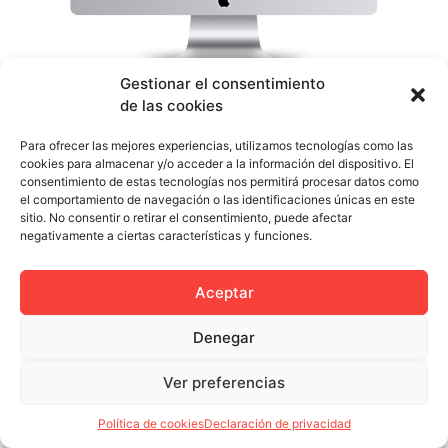
Gestionar el consentimiento
Segunda Planta necesitaba un tutorial para explicar la
de las cookies
mecánica de su acción para la campaña teaser de
Sumaideas de Andalucía Emprende, así que le
Para ofrecer las mejores experiencias, utilizamos tecnologías como las
propusimos hacerlo de la manera más divertida y
cookies para almacenar y/o acceder a la información del dispositivo. El
consentimiento de estas tecnologías nos permitirá procesar datos como
llevadera para que todo le quedara cristalino a los
el comportamiento de navegación o las identificaciones únicas en este
participantes. Contactamos con uno de nuestros
sitio. No consentir o retirar el consentimiento, puede afectar
colaboradores y realizó este excelente videotutorial
negativamente a ciertas características y funciones.
dibujando a […]
Aceptar
Denegar
Política de privacidad
Política de cookies (UE)
Ver preferencias
Colectivo Miga © 2023
Política de cookies
Declaración de privacidad