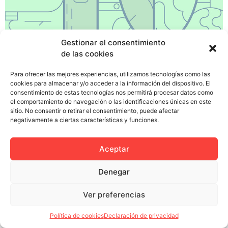
Gestionar el consentimiento
de las cookies
¿Cansado de tediosos procesos de selección?¿De
dedicar un dinero a un departamento de recursos
Para ofrecer las mejores experiencias, utilizamos tecnologías como las
humanos que sólo selecciona patanes y vagos? No
cookies para almacenar y/o acceder a la información del dispositivo. El
consentimiento de estas tecnologías nos permitirá procesar datos como
pierdas más tu tiempo y tus ahorros. Aquí van las
el comportamiento de navegación o las identificaciones únicas en este
claves para conseguir reunir al equipo de tus sueños y
sitio. No consentir o retirar el consentimiento, puede afectar
catapultarte hacia el éxito. 1. ¿Por qué trabajar con
negativamente a ciertas características y funciones.
compañeros de trabajo cuando […]
Aceptar
Denegar
Política de privacidad
Política de cookies (UE)
Ver preferencias
Colectivo Miga © 2023
Política de cookies
Declaración de privacidad