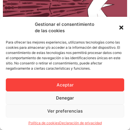
Silencio. Intenta contener por un momento la
Gestionar el consentimiento
respiración y afinar bien el oído ¿Lo has escuchado?
de las cookies
¿Oyes ese murmullo de fondo? Son los miles de
ilustradores y publicistas españoles quejándose porque
Para ofrecer las mejores experiencias, utilizamos tecnologías como las
cookies para almacenar y/o acceder a la información del dispositivo. El
en sus gremios no hay una guía de precios y tienen
consentimiento de estas tecnologías nos permitirá procesar datos como
miedo a hacer un presupuesto sin que se la jueguen los
el comportamiento de navegación o las identificaciones únicas en este
clientes o […]
sitio. No consentir o retirar el consentimiento, puede afectar
negativamente a ciertas características y funciones.
Aceptar
Política de privacidad
Política de cookies (UE)
Denegar
Colectivo Miga © 2023
Ver preferencias
Política de cookies
Declaración de privacidad