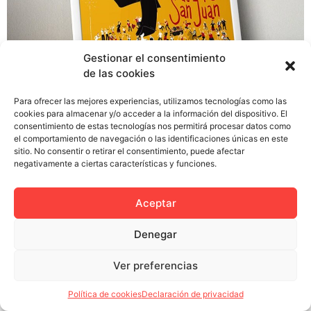
Gestionar el consentimiento
de las cookies
Hacía ya tiempo que no nos presentábamos a
concursos públicos y nos apeteció probar suerte para ir
Para ofrecer las mejores experiencias, utilizamos tecnologías como las
dando nuestros primeros pasos como colectivo. Así que
cookies para almacenar y/o acceder a la información del dispositivo. El
consentimiento de estas tecnologías nos permitirá procesar datos como
echamos un vistazo a las convocatorias y decidimos
el comportamiento de navegación o las identificaciones únicas en este
abordar el concurso del cartel para las Fiestas de San
sitio. No consentir o retirar el consentimiento, puede afectar
Juan en Soria. En cuanto lo tuvimos impreso lo
negativamente a ciertas características y funciones.
remitimos al concurso […]
Aceptar
Denegar
Política de privacidad
Política de cookies (UE)
Ver preferencias
Colectivo Miga © 2023
Política de cookies
Declaración de privacidad