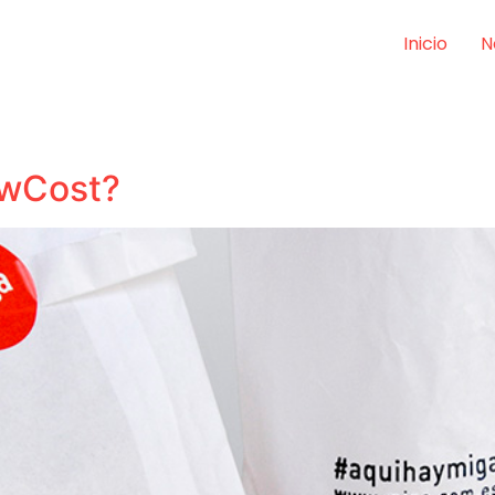
Inicio
N
owCost?