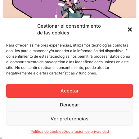
Gestionar el consentimiento
de las cookies
Hace 1.238 días que no actualizas tu currículum Con
este mensaje me recibe mi perfil de Infojobs después
Para ofrecer las mejores experiencias, utilizamos tecnologías como las
de millones de intentos por recordar la clave de acceso.
cookies para almacenar y/o acceder a la información del dispositivo. El
consentimiento de estas tecnologías nos permitirá procesar datos como
La sensación al entrar es como el que vuelve a casa de
el comportamiento de navegación o las identificaciones únicas en este
sus abuelos después de muchos años. Es todo más o
sitio. No consentir o retirar el consentimiento, puede afectar
menos como lo recordabas, pero […]
negativamente a ciertas características y funciones.
Aceptar
Denegar
Política de privacidad
Política de cookies (UE)
Colectivo Miga © 2023
Ver preferencias
Política de cookies
Declaración de privacidad