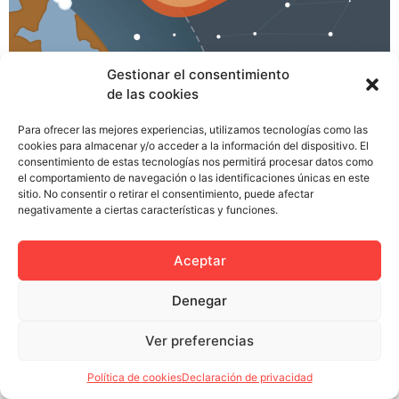
Gestionar el consentimiento
de las cookies
Sale el sol en los prósperos edificios de oficinas. Las
manadas de clientes salvajes pastan sus enteras de
Para ofrecer las mejores experiencias, utilizamos tecnologías como las
jamón, aceite y tomate en los bares de los polígonos
cookies para almacenar y/o acceder a la información del dispositivo. El
consentimiento de estas tecnologías nos permitirá procesar datos como
industriales y tabernas de mala muerte donde poder
el comportamiento de navegación o las identificaciones únicas en este
llamar al camarero gritando jefe. En las agencias, los
sitio. No consentir o retirar el consentimiento, puede afectar
atareados comerciales se lanzan a buscar sustento a
negativamente a ciertas características y funciones.
puerta fría […]
Aceptar
Denegar
Política de privacidad
Política de cookies (UE)
Ver preferencias
Colectivo Miga © 2023
Política de cookies
Declaración de privacidad