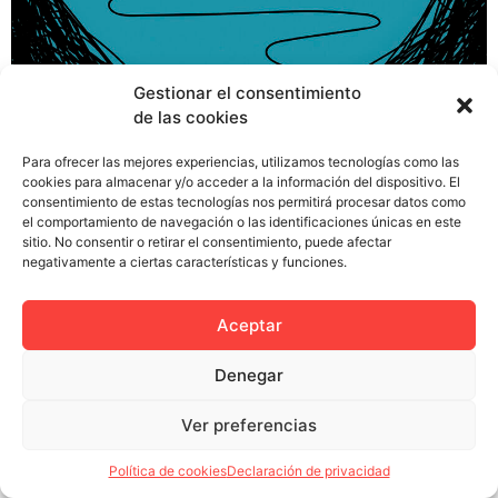
Parece una práctica habitual en este bendito país que
Gestionar el consentimiento
las relaciones profesionales en publicidad se
de las cookies
estructuran como la sacudida de un látigo. Llegó el
momento de explicar el porqué de esas extrañas
Para ofrecer las mejores experiencias, utilizamos tecnologías como las
cookies para almacenar y/o acceder a la información del dispositivo. El
cicatrices que lucen los publicistas como nosotros en
consentimiento de estas tecnologías nos permitirá procesar datos como
su castigada espalda. Cuando empiezas una relación
el comportamiento de navegación o las identificaciones únicas en este
con un cliente o con una agencia (ya estés contratado
sitio. No consentir o retirar el consentimiento, puede afectar
negativamente a ciertas características y funciones.
como freelance o […]
Aceptar
Denegar
Política de privacidad
Política de cookies (UE)
Colectivo Miga © 2023
Ver preferencias
Política de cookies
Declaración de privacidad