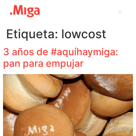
Etiqueta:
lowcost
3 años de #aquíhaymiga:
pan para empujar