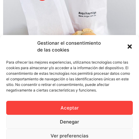
Gestionar el consentimiento
de las cookies
Para ofrecer las mejores experiencias, utilizamos tecnologías como las
cookies para almacenar y/o acceder a la información del dispositivo. El
El pasado miércoles 9 de Abril hicimos la acción de
consentimiento de estas tecnologías nos permitirá procesar datos como
presentación del colectivo en los estudios y agencias
el comportamiento de navegación o las identificaciones únicas en este
de Sevilla. El motivo de esta acción, a la que llamamos
sitio. No consentir o retirar el consentimiento, puede afectar
negativamente a ciertas características y funciones.
#aquíhaymiga, no era otro que el de darnos a conocer
entre los profesionales del sector de nuestra ciudad,
haciéndolo de una manera diferente y creativa, y […]
Aceptar
Denegar
Ver preferencias