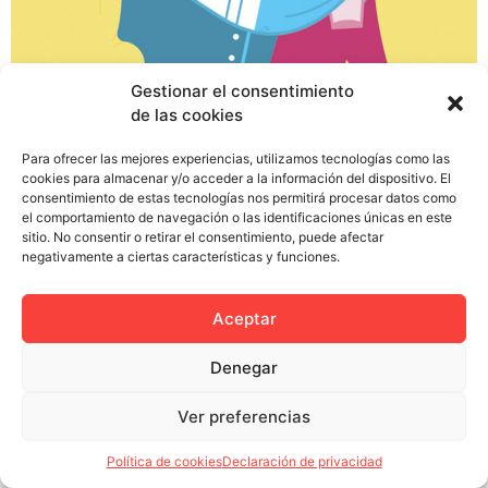
¿Alguna vez habéis intentado llamar la atención del
Gestionar el consentimiento
camarero de una discoteca desde el otro lado de la
de las cookies
barra? No sólo tenéis que dejaros la garganta por el
volumen de la música, sino que además os toca
Para ofrecer las mejores experiencias, utilizamos tecnologías como las
cookies para almacenar y/o acceder a la información del dispositivo. El
competir con una maraña de clientes que se agolpan en
consentimiento de estas tecnologías nos permitirá procesar datos como
la barra como tú y que posiblemente tengan […]
el comportamiento de navegación o las identificaciones únicas en este
sitio. No consentir o retirar el consentimiento, puede afectar
negativamente a ciertas características y funciones.
Aceptar
Política de privacidad
Política de cookies (UE)
Colectivo Miga © 2023
Denegar
Ver preferencias
Política de cookies
Declaración de privacidad