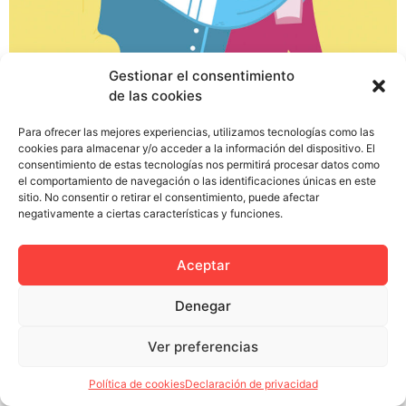
¿Alguna vez habéis intentado llamar la atención del
Gestionar el consentimiento
camarero de una discoteca desde el otro lado de la
de las cookies
barra? No sólo tenéis que dejaros la garganta por el
volumen de la música, sino que además os toca
Para ofrecer las mejores experiencias, utilizamos tecnologías como las
cookies para almacenar y/o acceder a la información del dispositivo. El
competir con una maraña de clientes que se agolpan en
consentimiento de estas tecnologías nos permitirá procesar datos como
la barra como tú y que posiblemente tengan […]
el comportamiento de navegación o las identificaciones únicas en este
sitio. No consentir o retirar el consentimiento, puede afectar
negativamente a ciertas características y funciones.
Aceptar
Política de privacidad
Política de cookies (UE)
Colectivo Miga © 2023
Denegar
Ver preferencias
Política de cookies
Declaración de privacidad