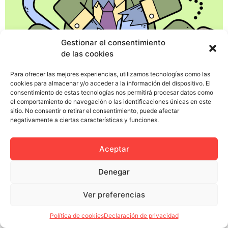
Gestionar el consentimiento
de las cookies
Hace poco un anuncio de Dove hizo saltar las alarmas
en redes sociales porque en una campaña presentaba a
Para ofrecer las mejores experiencias, utilizamos tecnologías como las
una mujer negra que se transformaba en una blanca al
cookies para almacenar y/o acceder a la información del dispositivo. El
consentimiento de estas tecnologías nos permitirá procesar datos como
quitarse una camiseta. Lo que no se suele decir es que
el comportamiento de navegación o las identificaciones únicas en este
después la chica blanca se quitaba una camiseta y
sitio. No consentir o retirar el consentimiento, puede afectar
aparecía una asiática y nadie ha […]
negativamente a ciertas características y funciones.
Aceptar
Denegar
Política de privacidad
Política de cookies (UE)
Colectivo Miga © 2023
Ver preferencias
Política de cookies
Declaración de privacidad