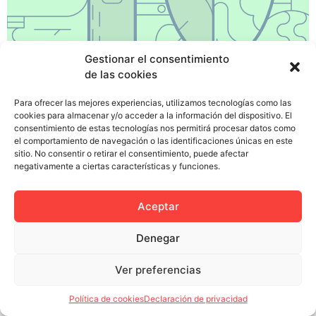
Gestionar el consentimiento
de las cookies
¿Cansado de tediosos procesos de selección?¿De
dedicar un dinero a un departamento de recursos
Para ofrecer las mejores experiencias, utilizamos tecnologías como las
humanos que sólo selecciona patanes y vagos? No
cookies para almacenar y/o acceder a la información del dispositivo. El
consentimiento de estas tecnologías nos permitirá procesar datos como
pierdas más tu tiempo y tus ahorros. Aquí van las
el comportamiento de navegación o las identificaciones únicas en este
claves para conseguir reunir al equipo de tus sueños y
sitio. No consentir o retirar el consentimiento, puede afectar
catapultarte hacia el éxito. 1. ¿Por qué trabajar con
negativamente a ciertas características y funciones.
compañeros de trabajo cuando […]
Aceptar
Denegar
Política de privacidad
Política de cookies (UE)
Ver preferencias
Colectivo Miga © 2023
Política de cookies
Declaración de privacidad