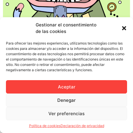
Gestionar el consentimiento
de las cookies
Para ofrecer las mejores experiencias, utilizamos tecnologías como las
Hace poco un anuncio de Dove hizo saltar las alarmas
cookies para almacenar y/o acceder a la información del dispositivo. El
consentimiento de estas tecnologías nos permitirá procesar datos como
en redes sociales porque en una campaña presentaba a
el comportamiento de navegación o las identificaciones únicas en este
una mujer negra que se transformaba en una blanca al
sitio. No consentir o retirar el consentimiento, puede afectar
quitarse una camiseta. Lo que no se suele decir es que
negativamente a ciertas características y funciones.
después la chica blanca se quitaba una camiseta y
aparecía una asiática y nadie ha […]
Aceptar
Denegar
Ver preferencias
Política de privacidad
Política de cookies (UE)
Colectivo Miga © 2023
Política de cookies
Declaración de privacidad