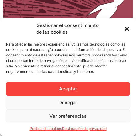
Gestionar el consentimiento
de las cookies
Silencio. Intenta contener por un momento la
respiración y afinar bien el oído ¿Lo has escuchado?
Para ofrecer las mejores experiencias, utilizamos tecnologías como las
cookies para almacenar y/o acceder a la información del dispositivo. El
¿Oyes ese murmullo de fondo? Son los miles de
consentimiento de estas tecnologías nos permitirá procesar datos como
ilustradores y publicistas españoles quejándose porque
el comportamiento de navegación o las identificaciones únicas en este
en sus gremios no hay una guía de precios y tienen
sitio. No consentir o retirar el consentimiento, puede afectar
negativamente a ciertas características y funciones.
miedo a hacer un presupuesto sin que se la jueguen los
clientes o […]
Aceptar
Denegar
Política de privacidad
Política de cookies (UE)
Ver preferencias
Colectivo Miga © 2023
Política de cookies
Declaración de privacidad