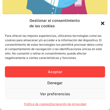
¿Alguna vez habéis intentado llamar la atención del
Gestionar el consentimiento
camarero de una discoteca desde el otro lado de la
de las cookies
barra? No sólo tenéis que dejaros la garganta por el
volumen de la música, sino que además os toca
Para ofrecer las mejores experiencias, utilizamos tecnologías como las
cookies para almacenar y/o acceder a la información del dispositivo. El
competir con una maraña de clientes que se agolpan en
consentimiento de estas tecnologías nos permitirá procesar datos como
la barra como tú y que posiblemente tengan […]
el comportamiento de navegación o las identificaciones únicas en este
sitio. No consentir o retirar el consentimiento, puede afectar
negativamente a ciertas características y funciones.
Aceptar
Política de privacidad
Política de cookies (UE)
Colectivo Miga © 2023
Denegar
Ver preferencias
Política de cookies
Declaración de privacidad