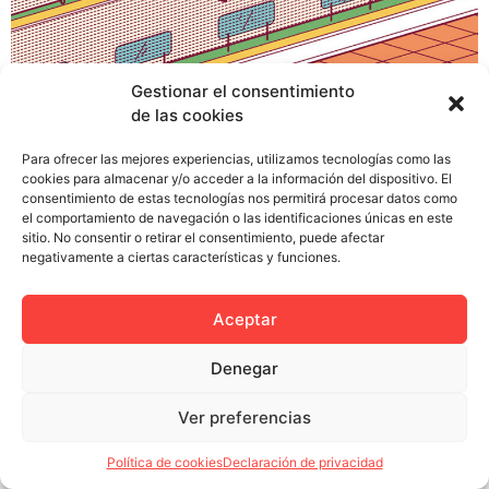
¿Cómo se puede pasar de un erótico malentendido a
Gestionar el consentimiento
confesar a toda España tu problema con las
de las cookies
hemorroides? ¡Vaya, formulándolo así parece algo
bastante sencillo! …pero no van por ahí los tiros. Me
Para ofrecer las mejores experiencias, utilizamos tecnologías como las
cookies para almacenar y/o acceder a la información del dispositivo. El
refiero a una actriz española. Seguro que sabéis cuál es.
consentimiento de estas tecnologías nos permitirá procesar datos como
Yo la recuerdo perfectamente de aquel anuncio de café
el comportamiento de navegación o las identificaciones únicas en este
instantáneo que se […]
sitio. No consentir o retirar el consentimiento, puede afectar
negativamente a ciertas características y funciones.
Aceptar
Política de privacidad
Política de cookies (UE)
Denegar
Colectivo Miga © 2023
Ver preferencias
Política de cookies
Declaración de privacidad