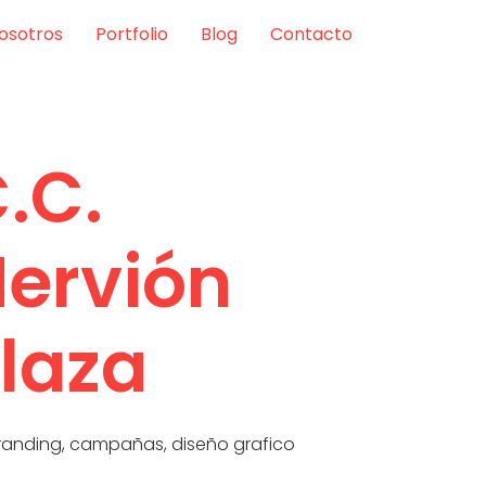
osotros
Portfolio
Blog
Contacto
.C.
ervión
laza
randing
,
campañas
,
diseño grafico